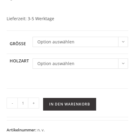
Lieferzeit:
3-5 Werktage
Option auswählen
GRÖSSE
HOLZART
Option auswählen
Opinel
-
+
IN DEN WARENKORB
Messer
Standard
Menge
Artikelnummer:
n. v.