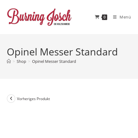
Zum
Inhalt
Menü
0
springen
Opinel Messer Standard
>
Shop
>
Opinel Messer Standard
Vorheriges Produkt