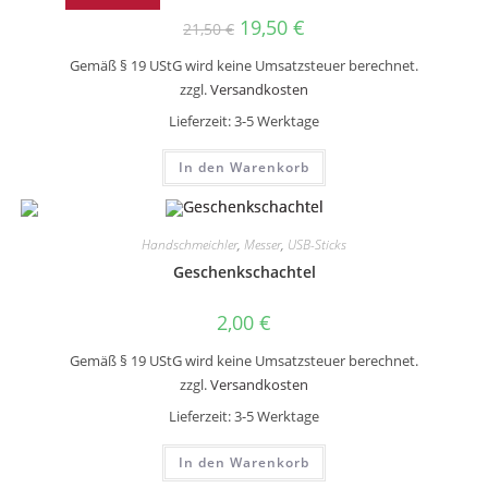
Ursprünglicher
Aktueller
19,50
€
21,50
€
Preis
Preis
war:
ist:
Gemäß § 19 UStG wird keine Umsatzsteuer berechnet.
21,50 €
19,50 €.
zzgl.
Versandkosten
Lieferzeit:
3-5 Werktage
In den Warenkorb
Handschmeichler
,
Messer
,
USB-Sticks
Geschenkschachtel
2,00
€
Gemäß § 19 UStG wird keine Umsatzsteuer berechnet.
zzgl.
Versandkosten
Lieferzeit:
3-5 Werktage
In den Warenkorb