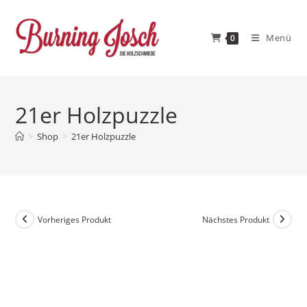
Zum
Inhalt
Menü
0
springen
21er Holzpuzzle
>
Shop
>
21er Holzpuzzle
Vorheriges Produkt
Nächstes Produkt