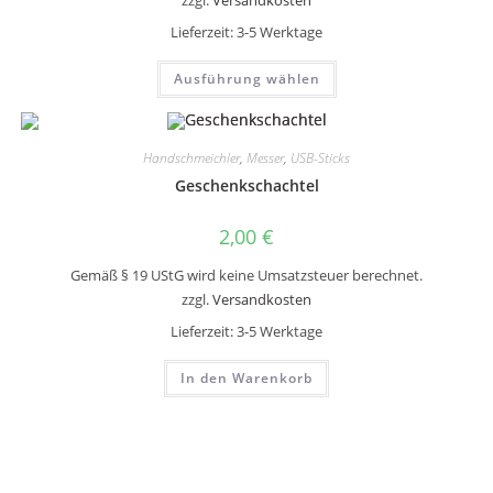
zzgl.
Versandkosten
Lieferzeit:
3-5 Werktage
Dieses
Ausführung wählen
Produkt
weist
mehrere
Varianten
auf.
Handschmeichler
,
Messer
,
USB-Sticks
Die
Optionen
Geschenkschachtel
können
auf
der
2,00
€
Produktseite
gewählt
werden
Gemäß § 19 UStG wird keine Umsatzsteuer berechnet.
zzgl.
Versandkosten
Lieferzeit:
3-5 Werktage
In den Warenkorb