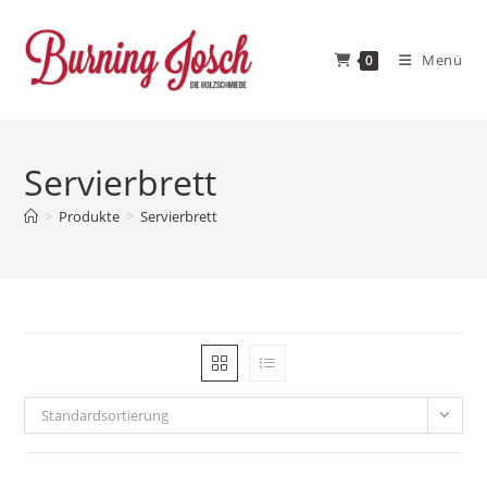
Zum
Inhalt
Menü
0
springen
Servierbrett
>
Produkte
>
Servierbrett
Standardsortierung