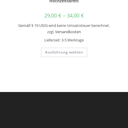
Hochzeitsbrett
29,00
€
–
34,00
€
Gemäß § 19 UStG wird keine Umsatzsteuer berechnet.
zzgl.
Versandkosten
Lieferzeit:
3-5 Werktage
Dieses
Ausführung wählen
Produkt
weist
mehrere
Varianten
auf.
Die
Optionen
können
auf
der
Produktseite
gewählt
werden