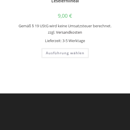
Leselernlineal
9,00
€
Gemäß § 19 UStG wird keine Umsatzsteuer berechnet.
zzgl.
Versandkosten
Lieferzeit:
3-5 Werktage
Dieses
Ausführung wählen
Produkt
weist
mehrere
Varianten
auf.
Die
Optionen
können
auf
der
Produktseite
gewählt
werden