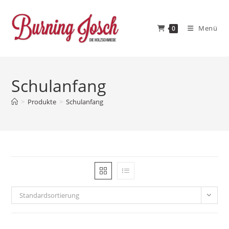
Zum
Inhalt
Menü
0
springen
Schulanfang
>
Produkte
>
Schulanfang
Standardsortierung