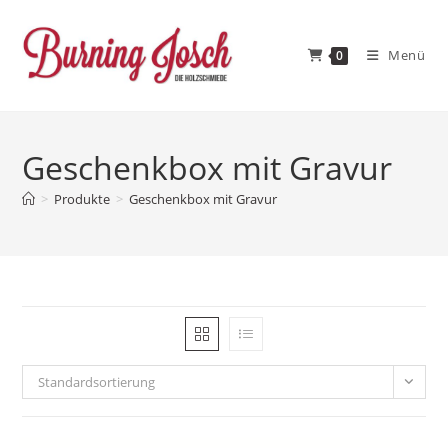
Zum
Inhalt
Menü
0
springen
Geschenkbox mit Gravur
>
Produkte
>
Geschenkbox mit Gravur
Standardsortierung