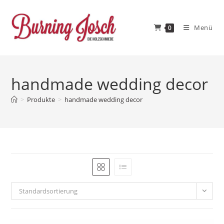
Zum
Inhalt
Menü
0
springen
handmade wedding decor
>
Produkte
>
handmade wedding decor
Standardsortierung